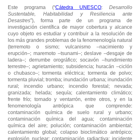
Este programa (“
Cátedra UNESCO
:
Desarrollo
Sustentable, Habitabilidad y Resiliencia ante
Desastres
”), forma parte de un programa de
investigación científica de mayor cobertura y alcance
cuyo objeto es estudiar y contribuir a la resolución de
los más grandes problemas de la fenomenología natural
(terremoto o sismo; vulcanismo –nacimiento y
erupción–; maremoto –tsunami–; deslave –desgaje de
ladera–; derrumbe orográfico; socavón –hundimiento
terrestre–; agrietamiento; subsidencia; huracán –ciclón
o chubasco–; tormenta eléctrica; tormenta de polvo;
tormenta pluvial; tromba; inundación urbana; inundación
rural; incendio urbano; incendio forestal; nevada;
granizada; helada; sequía; calentamiento climático;
frente frío; tornado y ventarrón, entre otros, y en la
fenomenología antrópica que comprende:
contaminación química de suelo rural y urbano;
contaminación química del agua; contaminación
química del aire; polución; contaminación ambiental;
calentamiento global; colapso bioclimático antrópico;
explosión nuclear; contaminación radiactiva; incidente