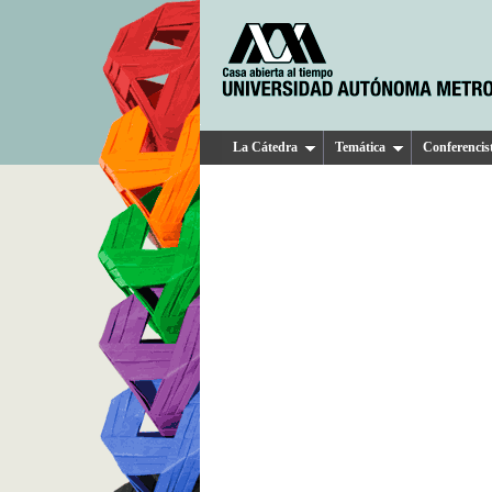
La Cátedra
Temática
Conferencis